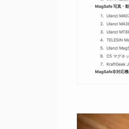
MagSafe 写真
Ulanzi M
Ulanzi M
Ulanzi MT8
TELESIN
Ulanzi M
C5 マグネ
KraftGee
MagSafe非対応