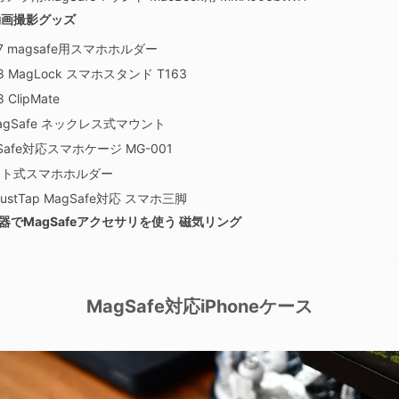
・動画撮影グッズ
A07 magsafe用スマホホルダー
A38 MagLock スマホスタンド T163
8 ClipMate
 MagSafe ネックレス式マウント
agSafe対応スマホケージ MG-001
ット式スマホホルダー
k JustTap MagSafe対応 スマホ三脚
機器でMagSafeアクセサリを使う 磁気リング
MagSafe対応iPhoneケース