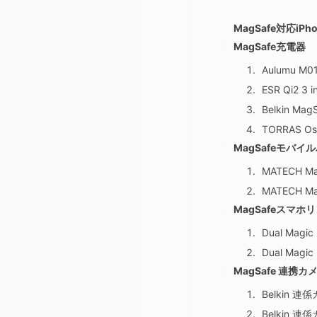
MagSafe対応iP
MagSafe充電器
Aulumu M
ESR Qi2 
Belkin M
TORRAS Ost
MagSafeモバイ
MATECH M
MATECH Ma
MagSafeスマホ
Dual Magic
Dual Magic 
MagSafe 連携
Belkin 
Belkin 連