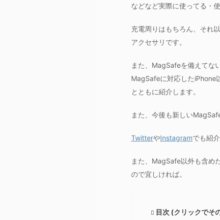
などなど実際に使ってる・
充電周りはもちろん、それ以外
アクセサリです。
また、MagSafeを備え
MagSafeに対応したiP
とともに紹介します。
また、今後も新しいMagS
Twitter
や
Instagram
でも紹介
また、MagSafe以外も含め
ので宜しければ。
目次 (クリックでそ