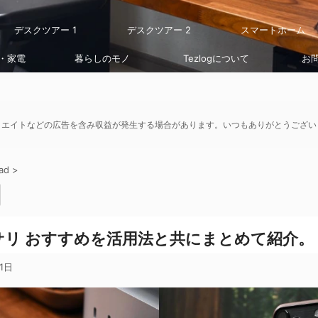
デスクツアー 1
デスクツアー 2
スマートホーム
・家電
暮らしのモノ
Tezlogについて
お
リエイトなどの広告を含み収益が発生する場合があります。いつもありがとうござい
ad
>
クセサリ おすすめを活用法と共にまとめて紹介。
1日