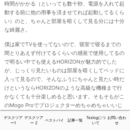
時間がかかる（といっても数十秒、電源を入れて起
動する前に他の用事を済ませてれば起動してるくら
い）のと、ちゃんと部屋を暗くして見る分には十分
な綺麗さ。
僕は家でTVを使ってないので、寝室で寝るまでの
間とりあえず付けてるくらいの感覚で使用してるの
で明るい中でも使えるHORIZONが魅力的でした
が、じっくり見たいものは部屋を暗くしてベッドに
入って見るので、そんなふうにちゃんと見たい時だ
けというならHORIZONのような高級な機種まで行
かなくても十分楽しめると思います。そもそもがこ
のMogo Proでプロジェクターめちゃめちゃいいじ
ゃんとなったのがハマり込んだきっかけなのでこれ
デスクツア
デスクツア
Tezlogにつ
お問い合わ
ベストバイ
記事一覧
も本当におすすめ出来ます。
ー1
ー 2
いて
せ