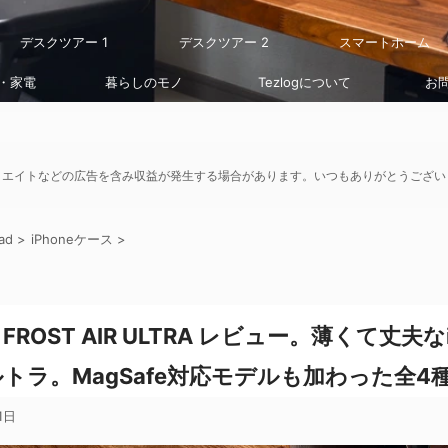
デスクツアー 1
デスクツアー 2
スマートホーム
・家電
暮らしのモノ
Tezlogについて
お
リエイトなどの広告を含み収益が発生する場合があります。いつもありがとうござい
ad
>
iPhoneケース
>
HE FROST AIR ULTRA レビュー。薄くて丈夫な
トラ。MagSafe対応モデルも加わった全4
1日