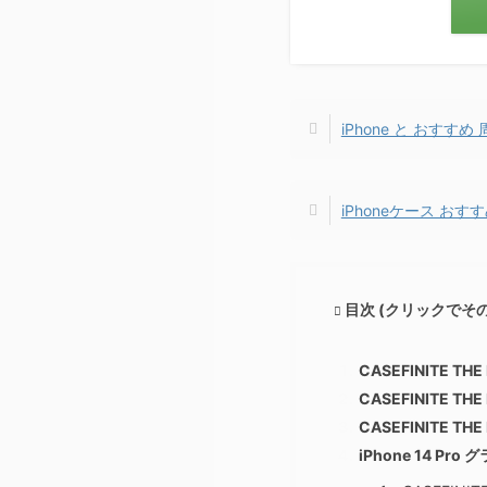
iPhone と おす
iPhoneケース 
目次 (クリックでそ
CASEFINITE TH
CASEFINITE TH
CASEFINITE THE
iPhone 14 Pr