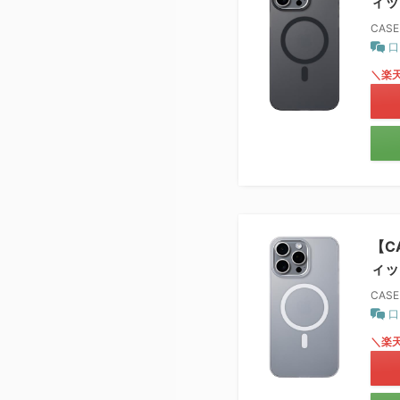
ィック
CASE
口
＼楽
【C
ィック
CASE
口
＼楽