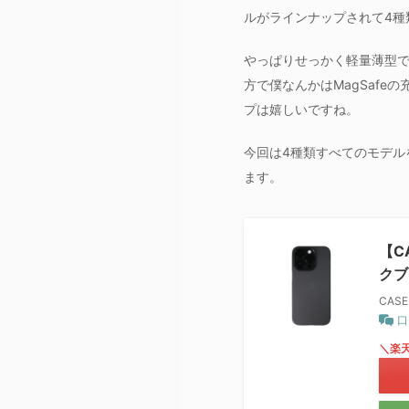
ルがラインナップされて4種
やっぱりせっかく軽量薄型で
方で僕なんかはMagSafe
プは嬉しいですね。
今回は4種類すべてのモデルを
ます。
【CA
クブ
CASE
口
＼楽