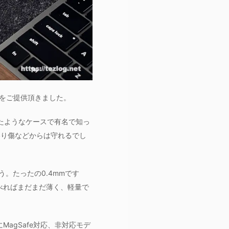
。製品をご提供頂きました。
を極めたようなケースで有名で知っ
擦り傷などからは守れるでし
るそう。たったの0.4mmです
比べればまだまだ薄く、軽量で
にMagSafe対応、非対応モデ