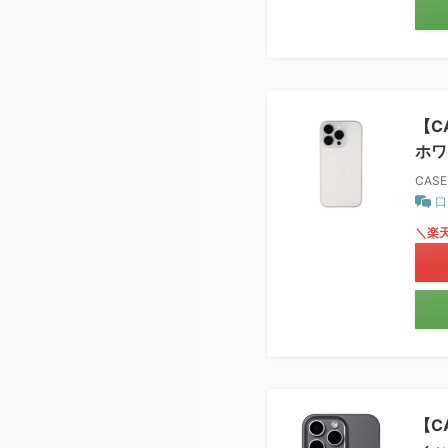
【CA
ホワ
CASE
口
＼楽
【C