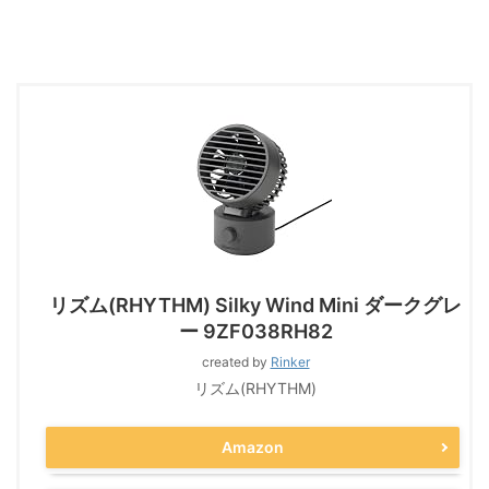
リズム(RHYTHM) Silky Wind Mini ダークグレ
ー 9ZF038RH82
created by
Rinker
リズム(RHYTHM)
Amazon