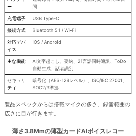
ー
間
充電端子
USB Type-C
接続方式
Bluetooth 5.1 / Wi-Fi
対応デバ
iOS / Android
イス
主な機能
AI文字起こし、要約、21言語同時通訳、ToDo
自動生成、話者識別
セキュリ
暗号化（AES-128レベル）、ISO/IEC 27001、
ティ
SOC2/3準拠
製品スペックからは搭載マイクの多さ、録音範囲の
広さに目が行きます。
薄さ3.8Mmの薄型カードAIボイスレコー