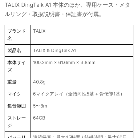
TALIX DingTalk A1 本体のほか、専用ケース・メタ
ルリング・取扱説明書・保証書が付属。
ブランド
TALIX
名
製品名
TALIX & DingTalk A1
本体サイ
100.2mm × 61.6mm × 3.8mm
ズ
重量
40.8g
マイク
6マイクアレイ（全指向性5基 + 骨伝導1基）
集音範囲
5〜8m
ストレー
64GB
ジ
バッテリ
連続録音：最大45時間 / 待機時間：最大60日