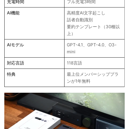
充電時間
フル充電3時間
AI機能
高精度AI文字起こし
話者自動識別
要約テンプレート（30種以
上）
AIモデル
GPT-4.1、GPT-4.0、O3-
mini
対応言語
118言語
特典
最上位メンバーシッププラ
ンが1年無料