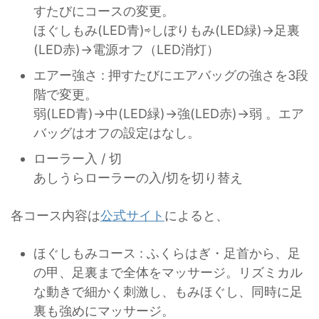
すたびにコースの変更。
ほぐしもみ(LED青)⇨しぼりもみ(LED緑)→足裏
(LED赤)→電源オフ（LED消灯）
エアー強さ : 押すたびにエアバッグの強さを3段
階で変更。
弱(LED青)→中(LED緑)→強(LED赤)→弱 。エア
バッグはオフの設定はなし。
ローラー入 / 切
あしうらローラーの入/切を切り替え
各コース内容は
公式サイト
によると、
ほぐしもみコース : ふくらはぎ・足首から、足
の甲、足裏まで全体をマッサージ。リズミカル
な動きで細かく刺激し、もみほぐし、同時に足
裏も強めにマッサージ。