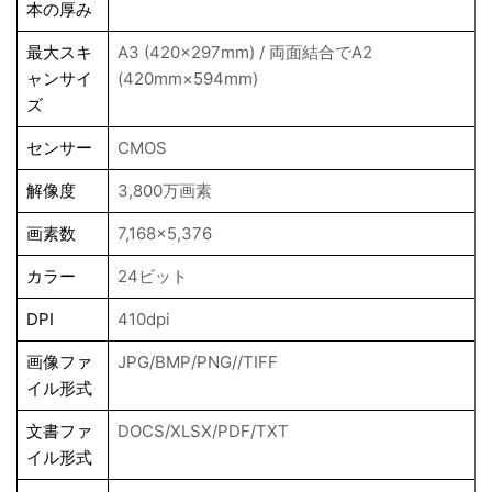
本の厚み
最大スキ
A3 (420x297mm) / 両面結合でA2
ャンサイ
(420mm×594mm)
ズ
センサー
CMOS
解像度
3,800万画素
画素数
7,168×5,376
カラー
24ビット
DPI
410dpi
画像ファ
JPG/BMP/PNG//TIFF
イル形式
文書ファ
DOCS/XLSX/PDF/TXT
イル形式