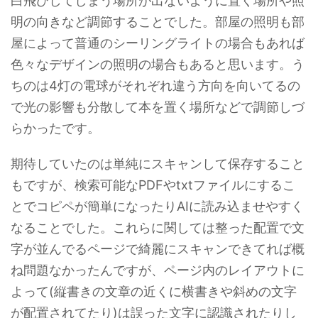
白飛びしてしまう場所が出ないように置く場所や照
明の向きなど調節することでした。部屋の照明も部
屋によって普通のシーリングライトの場合もあれば
色々なデザインの照明の場合もあると思います。う
ちのは4灯の電球がそれぞれ違う方向を向いてるの
で光の影響も分散して本を置く場所などで調節しづ
らかったです。
期待していたのは単純にスキャンして保存すること
もですが、検索可能なPDFやtxtファイルにするこ
とでコピペが簡単になったりAIに読み込ませやすく
なることでした。これらに関しては整った配置で文
字が並んでるページで綺麗にスキャンできてれば概
ね問題なかったんですが、ページ内のレイアウトに
よって(縦書きの文章の近くに横書きや斜めの文字
が配置されてたり)は誤った文字に認識されたりし