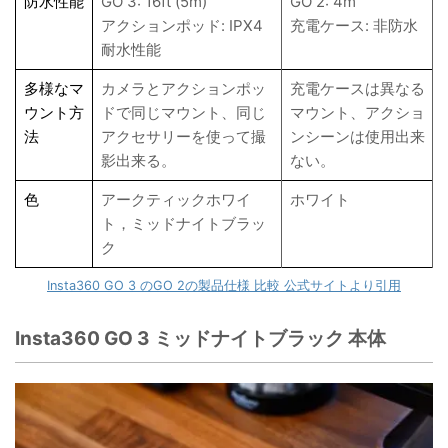
防水性能
GO 3: 16ft (5m)
GO 2: 4m
アクションポッド: IPX4
充電ケース: 非防水
耐水性能
多様なマ
カメラとアクションポッ
充電ケースは異なる
ウント方
ドで同じマウント、同じ
マウント、アクショ
法
アクセサリーを使って撮
ンシーンは使用出来
影出来る。
ない。
色
アークティックホワイ
ホワイト
ト，ミッドナイトブラッ
ク
Insta360 GO 3 のGO 2の製品仕様 比較 公式サイトより引用
Insta360 GO 3 ミッドナイトブラック 本体