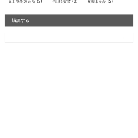
#土屋鞄製造所
(2)
#山崎実業
(3)
#無印良品
(2)
購読する