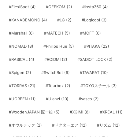
#FlexiSpot
(4)
#GEEKOM
(2)
#Insta360
(4)
#KANADEMONO
(4)
#LG
(2)
#Logicool
(3)
#Marshall
(6)
#MATECH
(5)
#MOFT
(6)
#NOMAD
(8)
#Philips Hue
(5)
#PITAKA
(22)
#RASICAL
(4)
#ROIDMI
(2)
#SADIOT LOCK
(2)
#Spigen
(2)
#SwitchBot
(9)
#TAVARAT
(10)
#TORRAS
(21)
#Tourbox
(2)
#TOYOスチール
(3)
#UGREEN
(11)
#Ulanzi
(10)
#vasco
(2)
#WoodenJAPAN 匠一松
(5)
#XGIMI
(8)
#XREAL
(11)
#オウルテック
(2)
#ドクターエア
(12)
#リズム
(12)