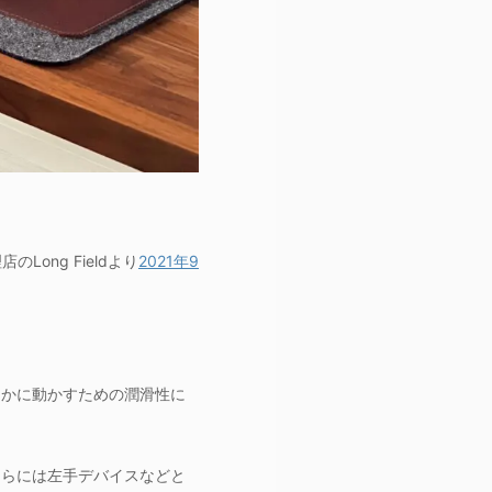
Long Fieldより
2021年9
らかに動かすための潤滑性に
さらには左手デバイスなどと