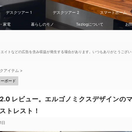
デスクツアー 1
デスクツアー 2
スマートホーム
・家電
暮らしのモノ
Tezlogについて
お
リエイトなどの広告を含み収益が発生する場合があります。いつもありがとうござい
クアイテム
>
キーボード
arpio2.0 レビュー。エルゴノミクスデザイン
ストレスト！
1日