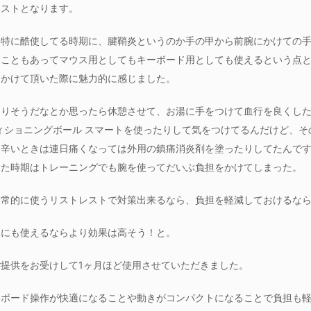
レストとなります。
を特に酷使してる時期に、腱鞘炎というのか手の甲から前腕にかけての
うこともあってマウス用としてもキーボード用としても使えるという点
をかけて頂いた際に魅力的に感じました。
なりそうだなとか思ったら休憩させて、お湯に手をつけて血行を良くし
ィショニングボール スマートを使ったりして気をつけてるんだけど、
に辛いときは連日痛くなっては外用の鎮痛消炎剤を塗ったりしてたんで
った時期はトレーニングでも腕を使ってだいぶ負担をかけてしまった。
日常的に使うリストレストで対策出来るなら、負担を軽減しておけるな
ドにも使えるならより効果は高そう！と。
提供をお受けして1ヶ月ほど使用させていただきました。
ーボード操作が快適になることや動きがコンパクトになることで負担も