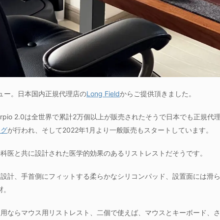
ュー。日本国内正規代理店の
Long Field
からご提供頂きました。
Carpio 2.0は全世界で累計2万個以上が販売されたそうで日本でも正規代理店の
ング
が行われ、そして2022年1月より一般販売もスタートしています。
外科医と共に設計された医学的効果のあるリストレストだそうです。
た設計、手首側にフィットする柔らかなシリコンパッド、設置面には滑
材。
使用ならマウス用リストレスト、二個で使えば、マウスとキーボード、